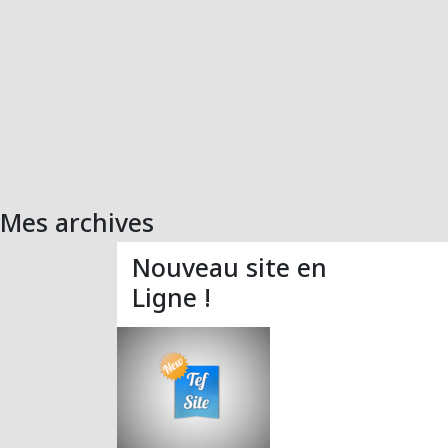
Mes archives
Nouveau site en
Ligne !