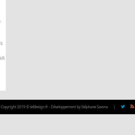
e
es
ous
Copyright 2019 © tefdesign.fr - Développement by Stéphane Savona
|