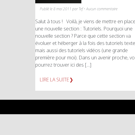
Publié le 8 mai 2011 par Tef • Aucun commentaire
Salut à tous ! Voilà, je viens de mettre en plac
une nouvelle section : Tutoriels. Pourquoi une
nouvelle section ? Parce que cette section va
évoluer et héberger à la fois des tutoriels text
mais aussi des tutoriels vidéos (une grande
première pour moi). Dans un avenir proche, v
pourrez trouver ici des […]
LIRE LA SUITE