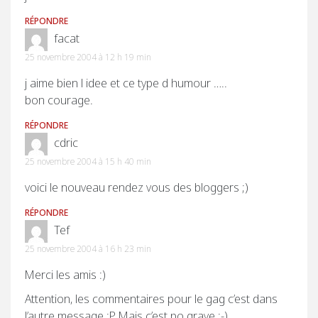
RÉPONDRE
facat
25 novembre 2004 à 12 h 19 min
j aime bien l idee et ce type d humour …..
bon courage.
RÉPONDRE
cdric
25 novembre 2004 à 15 h 40 min
voici le nouveau rendez vous des bloggers ;)
RÉPONDRE
Tef
25 novembre 2004 à 16 h 23 min
Merci les amis :)
Attention, les commentaires pour le gag c’est dans
l’autre message :P Mais c’est po grave ;-)