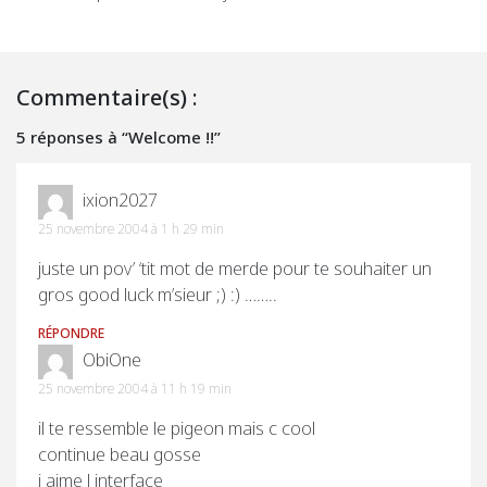
Commentaire(s) :
5 réponses à “Welcome !!”
ixion2027
25 novembre 2004 à 1 h 29 min
juste un pov’ ‘tit mot de merde pour te souhaiter un
gros good luck m’sieur ;) :) ……..
RÉPONDRE
ObiOne
25 novembre 2004 à 11 h 19 min
il te ressemble le pigeon mais c cool
continue beau gosse
j aime l interface