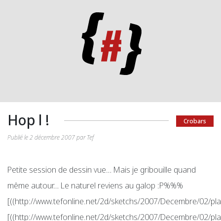
Hop l !
Crobars
Publié le 2 décembre 2007 par Tef
Petite session de dessin vue… Mais je gribouille quand
même autour… Le naturel reviens au galop :P%%%
[((http://www.tefonline.net/2d/sketchs/2007/Decembre/02/pl
[((http://www.tefonline.net/2d/sketchs/2007/Decembre/02/pl