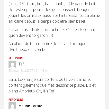
(train, TER, tram, bus, banc public, …) le parc de la tte
d’or est super pour a, les gens passent, bougent,
jouent, les animaux aussi sont interessants. La plaine
africaine depuis le temps doit etre bien belle!
En tout cas, n’hsite pas continuer, c’est en forgeant
qu’on devient forgeron. ;-)
Au plaisir de te rencontrer le 15 la bibliothque
d’Ambrieux-en-Dombes
RÉPONDRE
Tef
23 décembre 2007 à 0 h 18 min
Salut Edwina ! Je suis content de te vois par ici et
content galement que mes dessins te plaise. Biz et
bientt Ambrieux City !! ;) Tef
RÉPONDRE
Moune Tortue