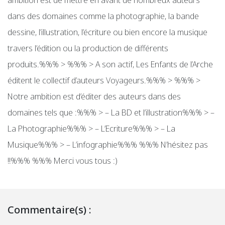
ambition est de mettre en avant de nombreux auteurs
dans des domaines comme la photographie, la bande
dessine, l’illustration, l’écriture ou bien encore la musique
travers l’édition ou la production de différents
produits.%%% > %%% > A son actif, Les Enfants de l’Arche
éditent le collectif d’auteurs Voyageurs.%%% > %%% >
Notre ambition est d’éditer des auteurs dans des
domaines tels que :%%% > – La BD et l’illustration%%% > –
La Photographie%%% > – L’Ecriture%%% > – La
Musique%%% > – L’infographie%%% %%% N’hésitez pas
!!%%% %%% Merci vous tous :)
Commentaire(s) :