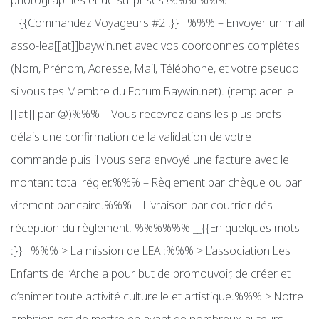
photographies et de surprises !%%% %%%
__{{Commandez Voyageurs #2 !}}__%%% – Envoyer un mail
asso-lea[[at]]baywin.net avec vos coordonnes complètes
(Nom, Prénom, Adresse, Mail, Téléphone, et votre pseudo
si vous tes Membre du Forum Baywin.net). (remplacer le
[[at]] par @)%%% – Vous recevrez dans les plus brefs
délais une confirmation de la validation de votre
commande puis il vous sera envoyé une facture avec le
montant total régler.%%% – Règlement par chèque ou par
virement bancaire.%%% – Livraison par courrier dés
réception du règlement. %%%%%% __{{En quelques mots
:}}__%%% > La mission de LEA :%%% > L’association Les
Enfants de l’Arche a pour but de promouvoir, de créer et
d’animer toute activité culturelle et artistique.%%% > Notre