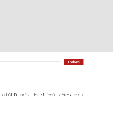
Crobars
u LOL Et après….dodo !!! (enfin pitêtre que oui