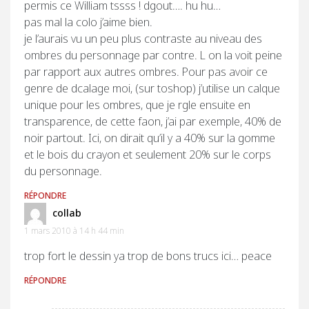
permis ce William tssss ! dgout…. hu hu…
pas mal la colo j’aime bien.
je l’aurais vu un peu plus contraste au niveau des
ombres du personnage par contre. L on la voit peine
par rapport aux autres ombres. Pour pas avoir ce
genre de dcalage moi, (sur toshop) j’utilise un calque
unique pour les ombres, que je rgle ensuite en
transparence, de cette faon, j’ai par exemple, 40% de
noir partout. Ici, on dirait qu’il y a 40% sur la gomme
et le bois du crayon et seulement 20% sur le corps
du personnage.
RÉPONDRE
collab
1 mars 2010 à 14 h 44 min
trop fort le dessin ya trop de bons trucs ici… peace
RÉPONDRE