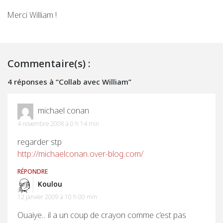
Merci William !
Commentaire(s) :
4 réponses à “Collab avec William”
michael conan
4 novembre 2008 à 0 h 14 min
regarder stp
http://michaelconan.over-blog.com/
RÉPONDRE
Koulou
12 janvier 2009 à 10 h 00 min
Ouaiye.. il a un coup de crayon comme c’est pas