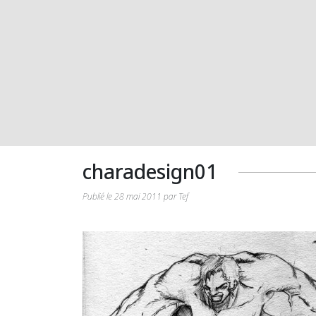
charadesign01
Publié le 28 mai 2011 par Tef