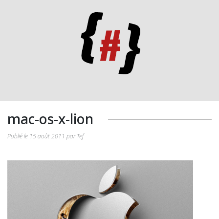
mac-os-x-lion
Publié le 15 août 2011 par Tef