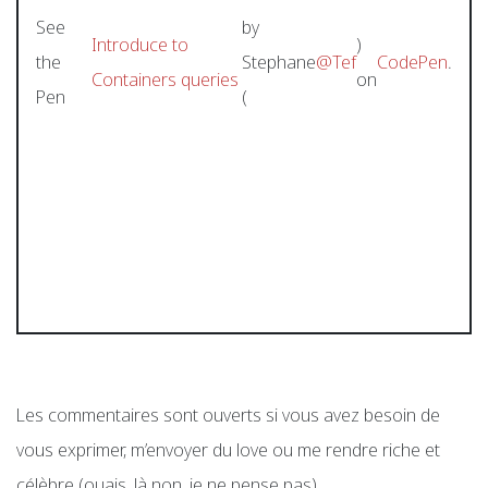
See
by
Introduce to
)
the
Stephane
@Tef
CodePen
.
Containers queries
on
Pen
(
Les commentaires sont ouverts si vous avez besoin de
vous exprimer, m’envoyer du love ou me rendre riche et
célèbre (ouais, là non, je ne pense pas).