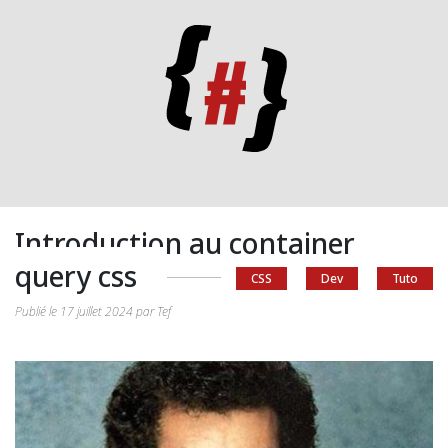
Introduction au container
query css
CSS
Dev
Tuto
Publié le 17 juillet 2024 par Tef