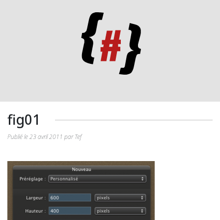
fig01
Publié le 23 avril 2011 par Tef