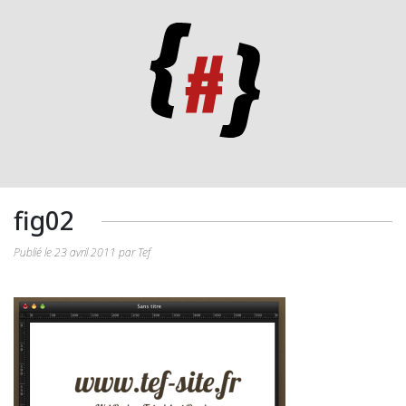
fig02
Publié le 23 avril 2011 par Tef