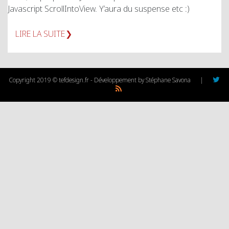
Javascript ScrollIntoView. Y’aura du suspense etc :)
LIRE LA SUITE
Copyright 2019 © tefdesign.fr - Développement by Stéphane Savona
|