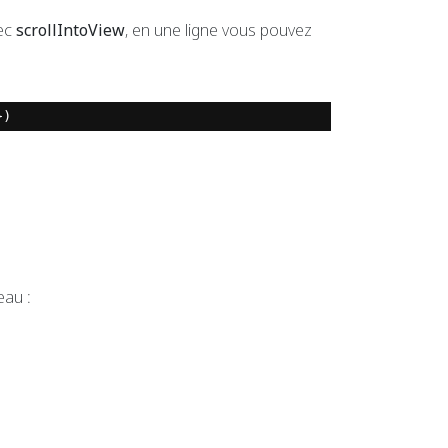
vec
scrollIntoView
, en une ligne vous pouvez
})
eau :