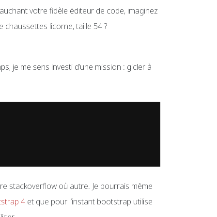
vauchant votre fidèle éditeur de code, imaginez
e chaussettes licorne, taille 54 ?
ps, je me sens investi d’une mission : gicler à
enre stackoverflow où autre. Je pourrais même
strap 4
et que pour l’instant bootstrap utilise