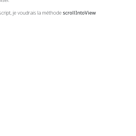
liser.
ascript, je voudrais la méthode
scrollIntoView