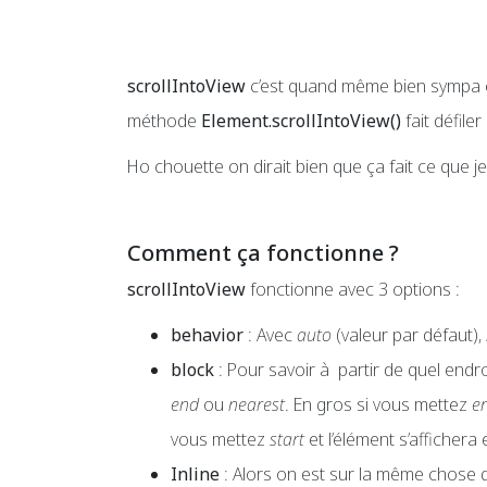
scrollIntoView
c’est quand même bien sympa et f
méthode
Element.scrollIntoView()
fait défile
Ho chouette on dirait bien que ça fait ce que je 
Comment ça fonctionne ?
scrollIntoView
fonctionne avec 3 options :
behavior
: Avec
auto
(valeur par défaut),
block
: Pour savoir à partir de quel endro
end
ou
nearest
. En gros si vous mettez
e
vous mettez
start
et l’élément s’afficher
Inline
: Alors on est sur la même chose q