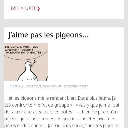
LIRE LA SUITE
J’aime pas les pigeons…
Publié le 25 novembre 2004 par Tef • 9 commentaires
….et les pigeons me le rendent bien. Etant plus jeune, j’ai
été confronté « l’effet de groupe » : « vas-y que je me fout
de ta tronche avec tous les potes« ….. Rien de pire qu’un
pigeon qui vous chie dessus quand vous êtes avec des
potes et des nanas… J’ai toujours soupçonné les pigeons