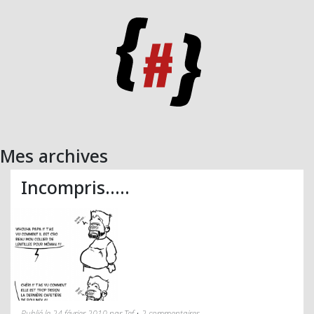
Mes archives
Incompris…..
Publié le 24 février 2010 par Tef • 2 commentaires