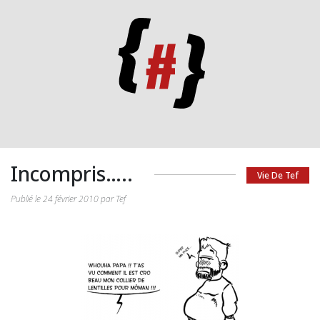
Incompris…..
Vie De Tef
Publié le 24 février 2010 par Tef