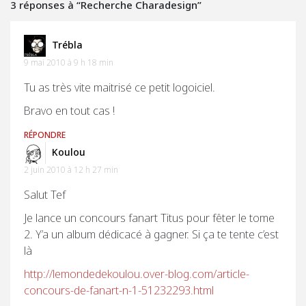
3 réponses à “Recherche Charadesign”
Trébla
9 mai 2010 à 9 h 18 min
Tu as très vite maitrisé ce petit logoiciel.
Bravo en tout cas !
RÉPONDRE
Koulou
2 juin 2010 à 12 h 27 min
Salut Tef
Je lance un concours fanart Titus pour fêter le tome
2. Y’a un album dédicacé à gagner. Si ça te tente c’est
là
http://lemondedekoulou.over-blog.com/article-
concours-de-fanart-n-1-51232293.html