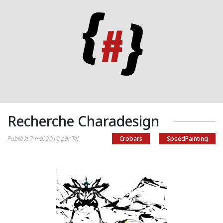
Recherche Charadesign
Publié le 7 mai 2010 par Tef
Crobars
SpeedPainting