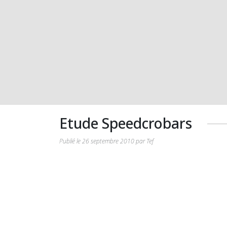
Etude Speedcrobars
Publié le 26 septembre 2010 par Tef