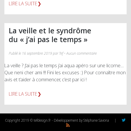
LIRE LA SUITE
La veille et le syndrôme
du « j’ai pas le temps »
Publié le 16 septembre 2019 par Tef • Aucun commentaire
La veille ? J’ai pas le temps j’ai aqua apéro sur une licorne…
Que neni cher ami !!! Fini les excuses :) Pour connaître mon
avis et t’aider à commencer, c’est par ici !
LIRE LA SUITE
Copyright 2019 © tefdesign.fr - Développement by Stéphane Savona
|